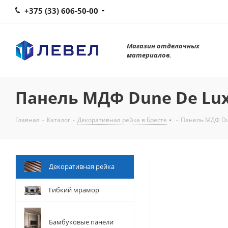
+375 (33) 606-50-00
Магазин отделочных
материалов.
Панель МДФ Dune De Lux
Главная
-
Каталог
-
Декоративная рейка в Бресте
-
Панель МДФ Du
Декоративная рейка
Гибкий мрамор
Бамбуковые панели