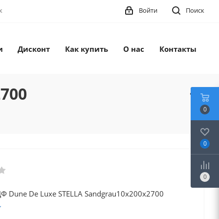
ж
Войти
Поиск
и
Дисконт
Как купить
О нас
Контакты
700
0
0
0
Ф Dune De Luxe STELLA Sandgrau10х200х2700