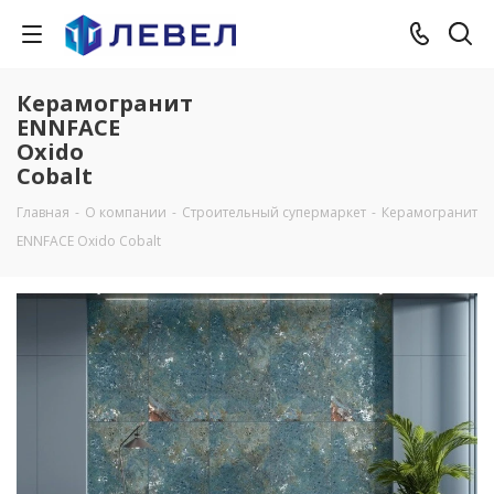
Керамогранит
ENNFACE
Oxido
Cobalt
Главная
-
О компании
-
Строительный супермаркет
-
Керамогранит
ENNFACE Oxido Cobalt